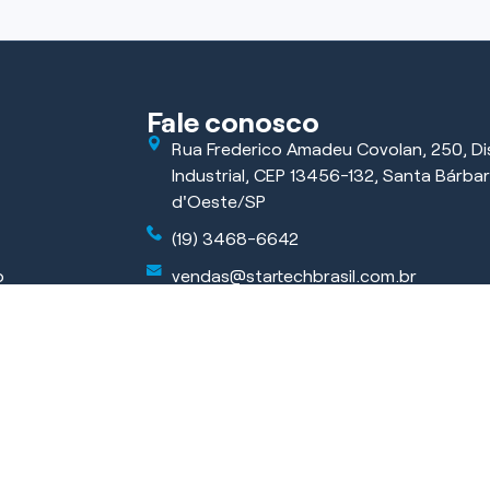
Fale conosco
Rua Frederico Amadeu Covolan, 250, Dis
Industrial, CEP 13456-132, Santa Bárba
d'Oeste/SP
(19) 3468-6642
o
vendas@startechbrasil.com.br
ficar