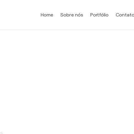
Home
Sobre nós
Portfólio
Contat
25