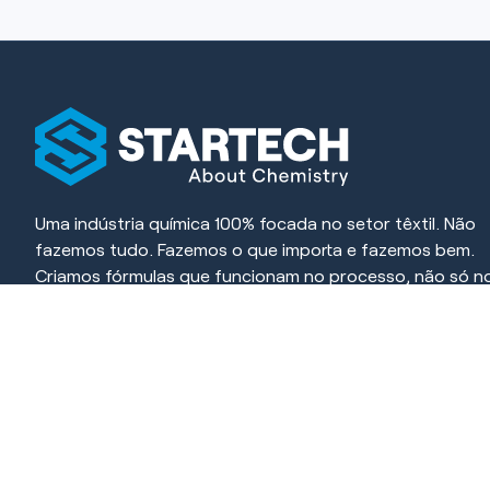
Uma indústria química 100% focada no setor têxtil. Não
fazemos tudo. Fazemos o que importa e fazemos bem.
Criamos fórmulas que funcionam no processo, não só n
papel. Cada produto é desenvolvido para resolver, simpli
e gerar resultado.