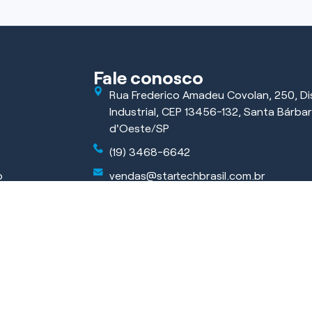
Fale conosco
Rua Frederico Amadeu Covolan, 250, Dis
Industrial, CEP 13456-132, Santa Bárba
d'Oeste/SP
(19) 3468-6642
o
vendas@startechbrasil.com.br
ficar