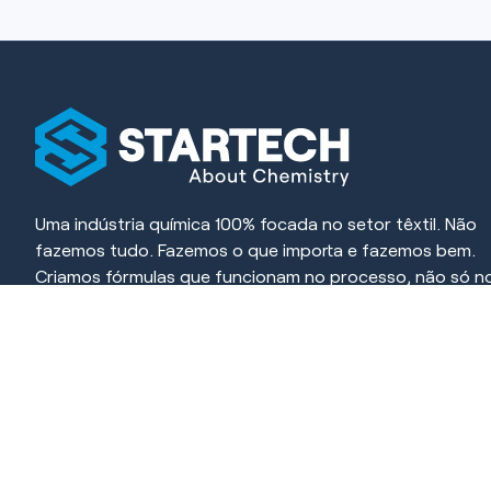
Uma indústria química 100% focada no setor têxtil. Não
fazemos tudo. Fazemos o que importa e fazemos bem.
Criamos fórmulas que funcionam no processo, não só n
papel. Cada produto é desenvolvido para resolver, simpli
e gerar resultado.