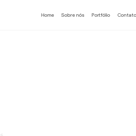
Home
Sobre nós
Portfólio
Contat
s-Graxos
25