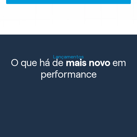
Lançamentos
O que há de
mais novo
em
performance
Bio Ceramic
Acabamento Mineral
oferecendo toque do
algodão quando
calandrado.