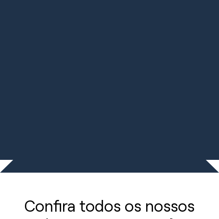
FAST
Ativador ecológico de
oxigênio para
alvejamento contínuo e
esgotamento. Reduz a
quantidade de
produto em 20% e o
tempo de processo em
até 50%.
Confira todos os nossos