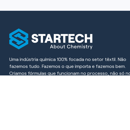
Uma indústria química 100% focada no setor têxtil. Não
fazemos tudo. Fazemos o que importa e fazemos bem.
Criamos fórmulas que funcionam no processo, não só n
papel. Cada produto é desenvolvido para resolver, simpli
e gerar resultado.