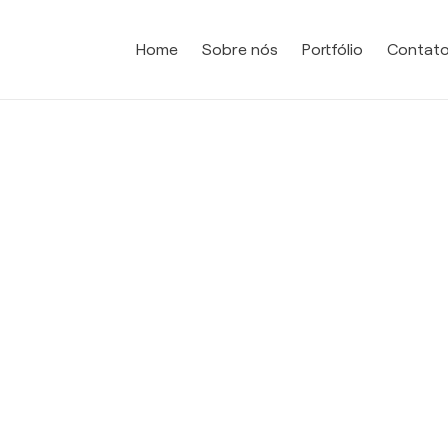
Home
Sobre nós
Portfólio
Contat
es / Emulgadores
5