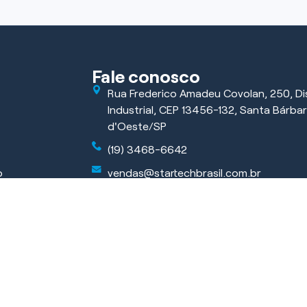
Fale conosco
Rua Frederico Amadeu Covolan, 250, Dis
Industrial, CEP 13456-132, Santa Bárba
d'Oeste/SP
(19) 3468-6642
o
vendas@startechbrasil.com.br
ficar