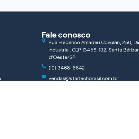
Fale conosco
Rua Frederico Amadeu Covolan, 250, Dis
Industrial, CEP 13456-132, Santa Bárba
d'Oeste/SP
(19) 3468-6642
o
vendas@startechbrasil.com.br
ficar