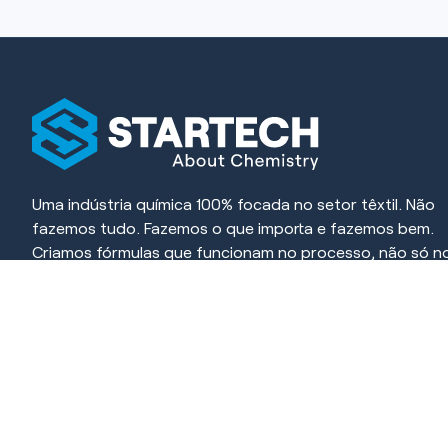
Uma indústria química 100% focada no setor têxtil. Não
fazemos tudo. Fazemos o que importa e fazemos bem.
Criamos fórmulas que funcionam no processo, não só n
papel. Cada produto é desenvolvido para resolver, simpli
e gerar resultado.