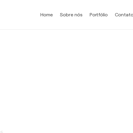
Home
Sobre nós
Portfólio
Contat
25