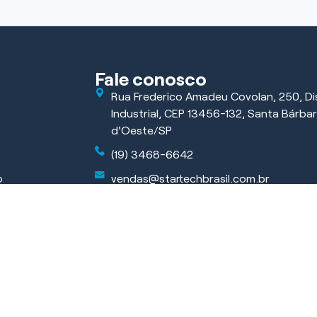
Fale conosco
Rua Frederico Amadeu Covolan, 250, Dis
Industrial, CEP 13456-132, Santa Bárba
d'Oeste/SP
(19) 3468-6642
o
vendas@startechbrasil.com.br
ficar