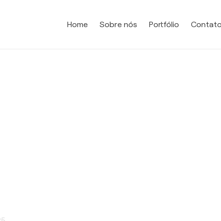
Home
Sobre nós
Portfólio
Contat
25