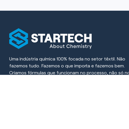
Uma indústria química 100% focada no setor têxtil. Não
fazemos tudo. Fazemos o que importa e fazemos bem.
Criamos fórmulas que funcionam no processo, não só n
papel. Cada produto é desenvolvido para resolver, simpli
e gerar resultado.