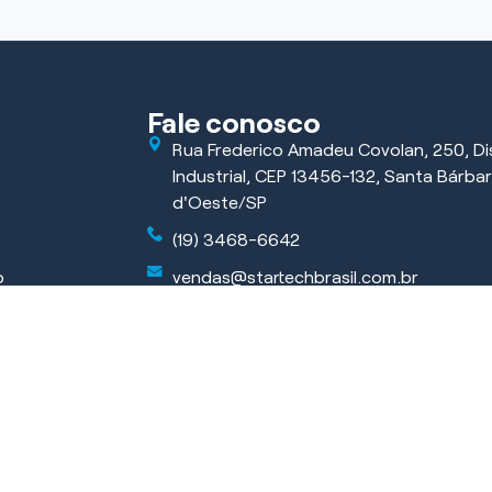
Fale conosco
Rua Frederico Amadeu Covolan, 250, Dis
Industrial, CEP 13456-132, Santa Bárba
d'Oeste/SP
(19) 3468-6642
o
vendas@startechbrasil.com.br
ficar