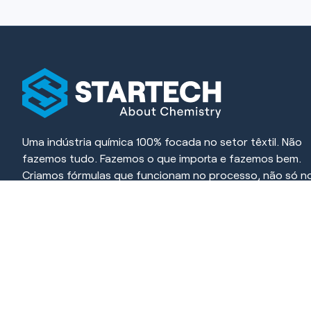
Uma indústria química 100% focada no setor têxtil. Não
fazemos tudo. Fazemos o que importa e fazemos bem.
Criamos fórmulas que funcionam no processo, não só n
papel. Cada produto é desenvolvido para resolver, simpli
e gerar resultado.