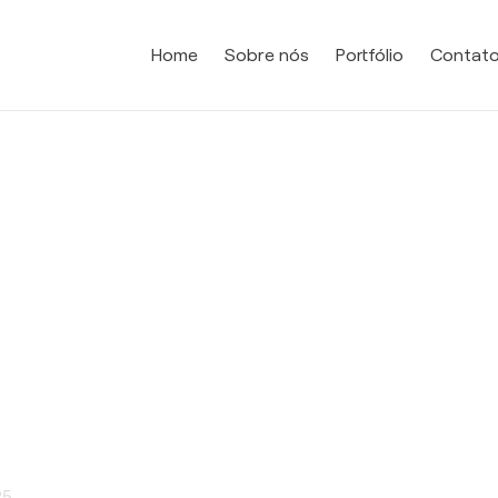
Home
Sobre nós
Portfólio
Contat
s-Graxos
25